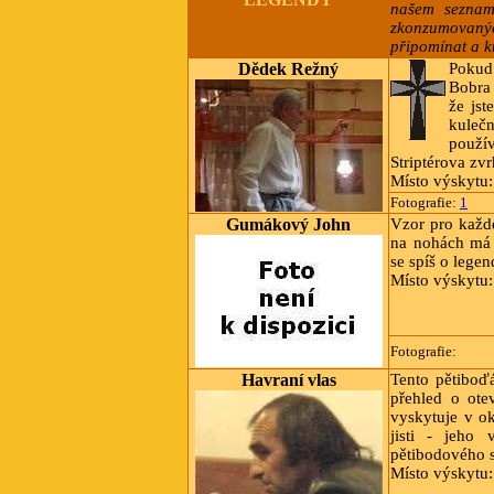
našem seznam
zkonzumovaný
připomínat a k
Dědek Režný
Pokud
Bobra 
že jst
kuleč
použí
Striptérova zvr
Místo výskytu
Fotografie:
1
Gumákový John
Vzor pro každ
na nohách má 
se spíš o legen
Místo výskytu:
Fotografie:
Havraní vlas
Tento pětiboď
přehled o ote
vyskytuje v ok
jisti - jeho 
pětibodového s
Místo výskytu: