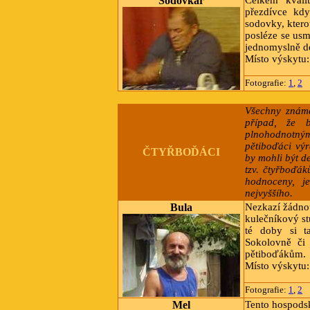
Sodovkář
Celkem kvali
přezdívce kdy
sodovky, ktero
posléze se usm
jednomyslně d
Místo výskytu:
Fotografie:
1
,
2
Všechny známě
případ, že 
plnohodnotný
pětiboďáci výr
ČTYŘBOĎÁCI
by mohli být de
tzv. čtyřboďák
hodnoceny, j
nejvyššího.
Bula
Nezkazí žádnou
kulečníkový stů
té doby si ta
Sokolovně či
pětiboďákům.
Místo výskytu
Fotografie:
1
,
2
Mel
Tento hospodsk