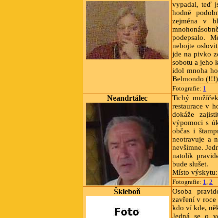
vypadal, teď 
hodně podobn
zejména v blí
mnohonásobně 
podepsalo. Me
nebojte oslovi
jde na pivko z
sobotu a jeho 
idol mnoha ho
Belmondo (!!!)
Fotografie:
1
Neandrtálec
Tichý mužíček
restaurace v h
dokáže zajist
výpomoci s úk
občas i štamp
neotravuje a n
nevšimne. Jedn
natolik pravid
bude slušet.
Místo výskytu:
Fotografie:
1
,
2
Škleboň
Osoba pravid
zavření v roce
kdo ví kde, n
Jedná se o ve