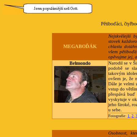
Pětiboďáci, čtyřbo
Nejskvělejší 
stovek každoro
MEGABOĎÁK
chlastu dotáh
všem pětiboďá
opěvujme jej, a
Belmondo
Narodil se v Š
podobě se sl
takovým idolem
ovšem je, že m
Dále je velmi 
vstup do větši
přespává buď 
vyskytuje v ok
jeho široké, ro
u sebe.
Fotografie:
1
,
2
,
Osobnost, kter