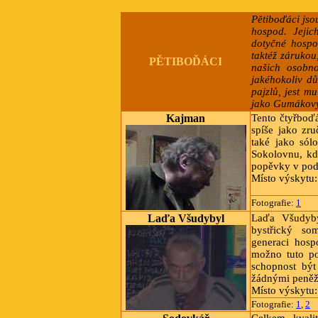
Pětiboďáci jsou
hospod. Jejic
dotyčné hospo
taktéž zárukou,
PĚTIBOĎÁCI
našich osobno
jakéhokoliv d
pajzlů, jest m
jako Gumákový
Kajman
Tento čtyřboďá
spíše jako zr
také jako sól
Sokolovnu, kd
popěvky v podá
Místo výskytu
Fotografie:
1
Laďa Všudybyl
Laďa Všudyby
bystřický som
generaci hosp
možno tuto po
schopnost být
žádnými peněž
Místo výskytu
Fotografie:
1
,
2