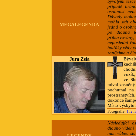
bývalými těžc
případě bráno
osobnost nená
Důvody mohou b
mohla stát obě
MEGALEGENDA
jedná o osobno
po dlouhá lé
přibarvovány,
neposlední řad
boďáky vždy vz
zapíjejme a či
Jura Zela
Býval
kachl
chodní
vozík,
ve Sb
míval zasněný 
pochutnal na 
prostranstvích.
dokonce šamp
Místo výskytu:
Fotografie:
1
,
2
,
Následující o
dlouho viděni 
nimi vůbec sta
LEGENDY