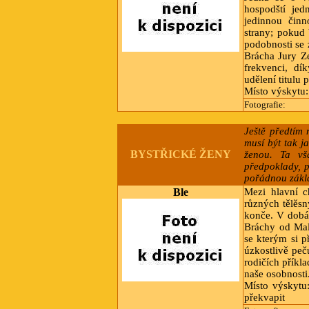
hospodští jed
jedinnou čin
strany; pokud 
podobnosti se
Brácha Jury Z
frekvenci, dí
udělení titulu 
Místo výskytu
Fotografie:
Ještě předtím 
musí být tak j
BYSTŘICKÉ ŽENY
ženou. Ta vš
předpoklady, 
pořádnou zákla
Ble
Mezi hlavní ch
různých tělěsn
konče. V dobá
Bráchy od Mal
se kterým si p
úzkostlivě peč
rodičích příkla
naše osobnosti
Místo výskytu
překvapit