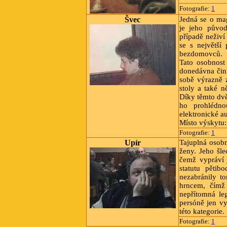
Fotografie:
1
Švec
Jedná se o ma
je jeho půvo
případě neživí
se s největší
bezdomovců.
Tato osobnost
donedávna čin
sobě výrazně 
stoly a také 
Díky těmto dv
ho prohlédno
elektronické a
Místo výskytu:
Fotografie:
1
Upír
Tajuplná osobn
ženy. Jeho šle
čemž vypráví 
statutu pětib
nezabránily t
hrncem, čímž 
nepřítomná le
persóně jen vy
této kategorie.
Fotografie:
1