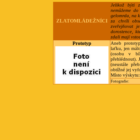
Jelikož býti 
nemůžeme do t
gelomrda, na k
ZLATOMLÁDEŽNÍCI
za chvíli ob
zveřejňovat j
dorostence, kt
zdali mají vsto
Prototyp
Aneb prototyp
laťku, jen má
(osobu v bí
přehlédnout). 
(neustále pře
obtížné jej vyfo
Místo výskytu:
Fotografie: