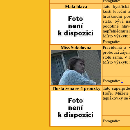
Fotografie:
Malá hlava
Tato bystřická
kosti lebeční 
hruškoidní po
stalo, bývá n
podobné hlav
nepřehlédnutel
Místo výskytu
Fotografie:
Miss Sokolovna
Pravidelná a 
probouzí zájem
stolu sama. V 
Místo výskytu
Fotografie:
1
Tlustá žena se 4 proužky
Tato superprde
Hoře. Můžete
teplákovky se 
Fotografie: