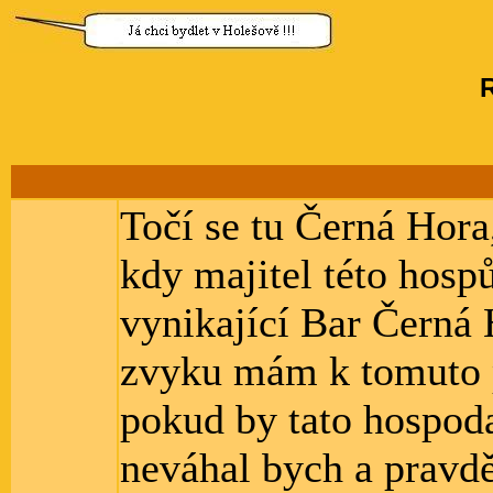
R
Točí se tu Černá Hora
kdy majitel této hosp
vynikající Bar Černá 
zvyku mám k tomuto 
pokud by tato hospoda
neváhal bych a pravd