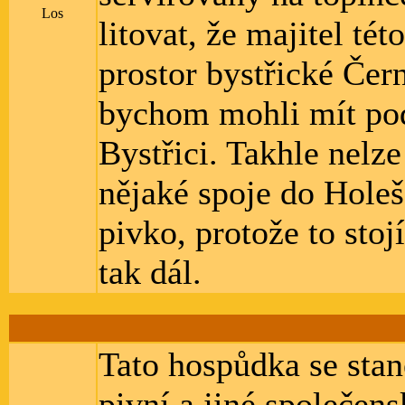
Los
litovat, že majitel té
prostor bystřické Čer
bychom mohli mít pod
Bystřici. Takhle nelze 
nějaké spoje do Holeš
pivko, protože to stoj
tak dál.
Tato hospůdka se stan
pivní a jiné společen