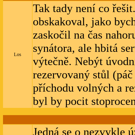
Tak tady není co řeši
obskakoval, jako byc
zaskočil na čas nahor
synátora, ale hbitá ser
Los
výtečně. Nebýt úvodn
rezervovaný stůl (páč
příchodu volných a r
byl by pocit stoprocen
Jedná se o nezvykle 