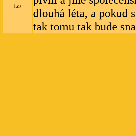
Los
dlouhá léta, a pokud 
tak tomu tak bude sna